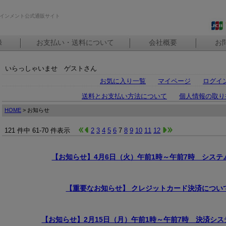
インメント公式通販サイト
録
お支払い・送料について
会社概要
お
いらっしゃいませ ゲストさん
お気に入り一覧
マイページ
ログイ
送料とお支払い方法について
個人情報の取り
HOME
> お知らせ
121 件中 61-70 件表示
2
3
4
5
6
7
8
9
10
11
12
【お知らせ】4月6日（火）午前1時～午前7時 シス
【重要なお知らせ】 クレジットカード決済につい
【お知らせ】2月15日（月）午前1時～午前7時 決済シス