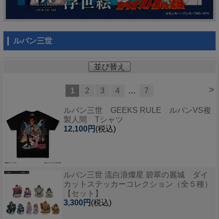
ルパン三世
並び替え
>
1
2
3
4
…
7
ルパン三世 GEEKS RULE ルパンVS複
製人間 Tシャツ
12,100円
(税込)
ルパン三世 流白浪燦星 碧翠の麗城 ダイ
カットステッカーコレクション（全５種）
【セット】
3,300円
(税込)