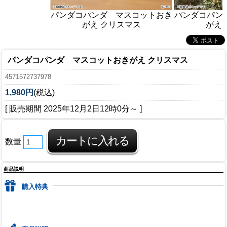
パンダコパンダ マスコットおき
パンダコパン
がえ クリスマス
がえ
パンダコパンダ マスコットおきがえ クリスマス
4571572737978
1,980円
(税込)
[ 販売期間
2025年12月2日12時0分
～ ]
数量
商品説明
購入特典