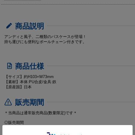
商品説明
アンディと風子、二種類のパスケースが登場！
持ち運びにも便利なボールチェーン付きです。
商品仕様
【サイズ】約H103×W73mm
【素材】本体:PU合皮/金具:鉄
【原産国】日本
販売期間
＊当商品は通常販売商品(数量限定)です＊
◎販売期間
2023年11月30日(木)18:00～