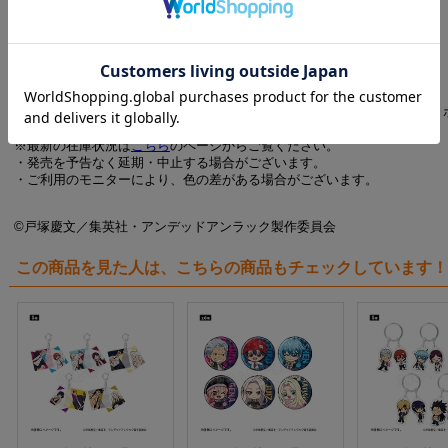
◎商品の発送時期
ご注文完了(コンビニ決済の場合はご入金完了）から1週間程度
※注文状況、交通事情等により発送に遅れが出る場合がございます。
＜購入の際のご注意＞
・コレクション商品(ブラインド商品)の絵柄はお選びいただけません。
・このページの在庫情報はリアルタイムで反映されません。＜購入する＞
があります。
※最新の在庫状況は
こちら
のページからご覧ください。
・発売を予告なく延期・中止する場合がございます。
・ご利用のモニターにより、色の差がある場合がございます。
©戸塚慶文／集英社・アンデッドアンラック製作委員会
この商品を見た人は、こちらの商品もチェックしています！