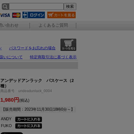
問い合わせ
よくあるご質問
ン
パスワードをお忘れの場合
扱いについて
特定商取引法に基づく表示
アンデッドアンラック パスケース（2
種）
商品番号 undeadunluck_0004
1,980円
(税込)
【販売期間：
2023年11月30日18時0分
～】
ANDY
FUKO