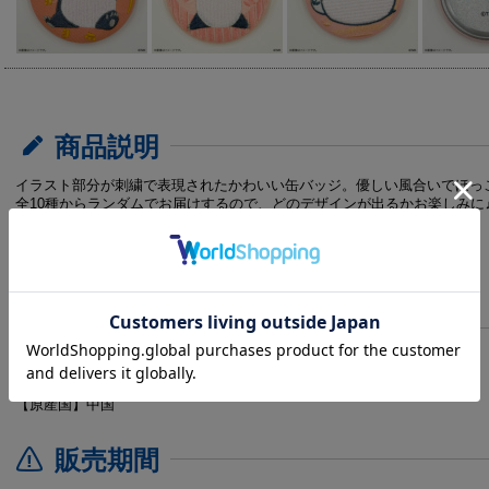
商品説明
イラスト部分が刺繍で表現されたかわいい缶バッジ。優しい風合いでほっ
全10種からランダムでお届けするので、どのデザインが出るかお楽しみに
さらに！1種はシークレットデザインになっています。
※ランダム商品となります。絵柄はお選びいただけません。
商品仕様
【サイズ】直径約58mm
【素材】ブリキ・ポリエステル
【原産国】中国
販売期間