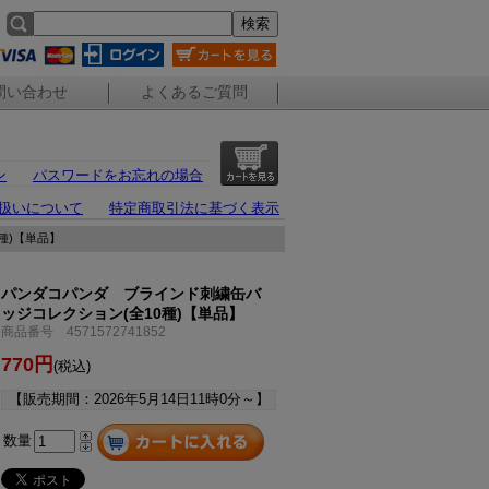
問い合わせ
よくあるご質問
ン
パスワードをお忘れの場合
扱いについて
特定商取引法に基づく表示
種)【単品】
パンダコパンダ ブラインド刺繍缶バ
ッジコレクション(全10種)【単品】
商品番号 4571572741852
770円
(税込)
【販売期間：
2026年5月14日11時0分
～】
数量