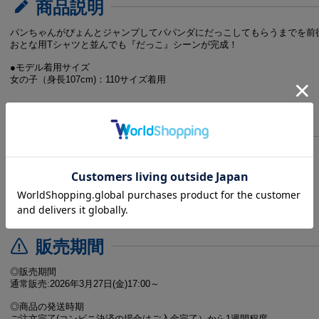
商品説明
パンちゃんがぴょんとジャンプしてパパンダにだっこしてもらうまでを前
おとな用Tシャツと並んでも『だっこ』シーンが完成！
●モデル着用サイズ
女の子（身長107cm)：110サイズ着用
商品仕様
【サイズ】
130：着丈53.0 身巾39.0 肩巾32.5 袖丈15.0(㎝)
110：着丈45.0 身巾35.0 肩巾31.5 袖丈13.0(㎝)
【素材】本体:綿100%、リブ部分:綿95％、ポリウレタン5％
【原産国】中国
販売期間
◎販売期間
通常販売:2026年3月27日(金)17:00～
◎商品の発送時期
ご注文完了(コンビニ決済の場合はご入金完了）から1週間程度