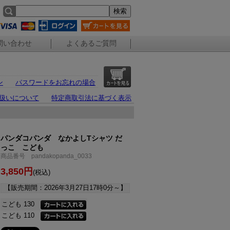
問い合わせ
よくあるご質問
ン
パスワードをお忘れの場合
扱いについて
特定商取引法に基づく表示
パンダコパンダ なかよしTシャツ だ
っこ こども
商品番号 pandakopanda_0033
3,850円
(税込)
【販売期間：
2026年3月27日17時0分
～】
こども 130
こども 110