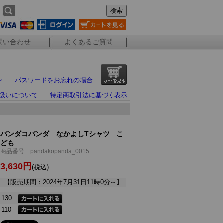
問い合わせ
よくあるご質問
ン
パスワードをお忘れの場合
扱いについて
特定商取引法に基づく表示
パンダコパンダ なかよしTシャツ こ
ども
商品番号 pandakopanda_0015
3,630円
(税込)
【販売期間：
2024年7月31日11時0分
～】
130
110