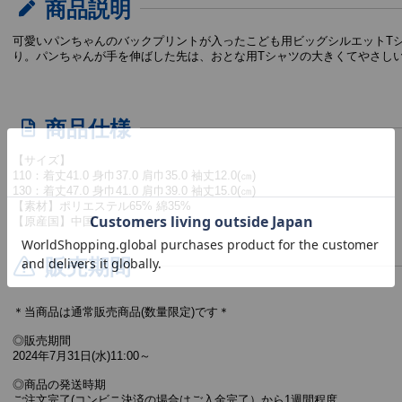
商品説明
可愛いパンちゃんのバックプリントが入ったこども用ビッグシルエットT
り。パンちゃんが手を伸ばした先は、おとな用Tシャツの大きくてやさし
商品仕様
【サイズ】
110：着丈41.0 身巾37.0 肩巾35.0 袖丈12.0(㎝)
130：着丈47.0 身巾41.0 肩巾39.0 袖丈15.0(㎝)
【素材】ポリエステル65% 綿35%
【原産国】中国
販売期間
＊当商品は通常販売商品(数量限定)です＊
◎販売期間
2024年7月31日(水)11:00～
◎商品の発送時期
ご注文完了(コンビニ決済の場合はご入金完了）から1週間程度