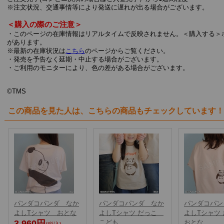
※注文状況、交通事情等により発送に遅れが出る場合がございます。
＜購入の際のご注意＞
・このページの在庫情報はリアルタイムで反映されません。＜購入する＞
があります。
※最新の在庫状況は
こちら
のページからご覧ください。
・発売を予告なく延期・中止する場合がございます。
・ご利用のモニターにより、色の差がある場合がございます。
©TMS
この商品を見た人は、こちらの商品もチェックしています！
パンダコパンダ なか
パンダコパンダ なか
パンダコパン
よしTシャツ おとな
よしTシャツ だっこ
よしTシャツ
3,960円
こども
おとな