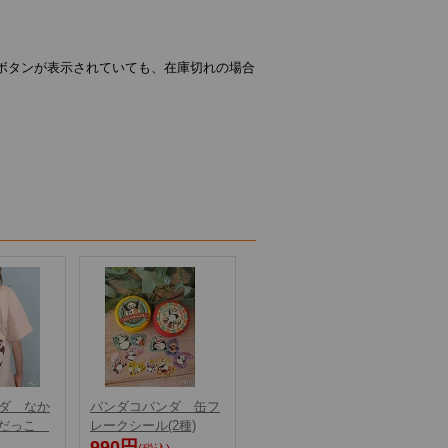
ボタンが表示されていても、在庫切れの場合
ダ なか
パンダコパンダ 缶フ
 だっこ
レークシール(2種)
990円