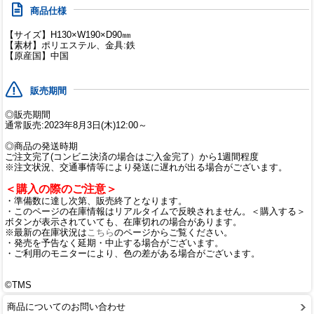
商品仕様
【サイズ】H130×W190×D90㎜
【素材】ポリエステル、金具:鉄
【原産国】中国
販売期間
◎販売期間
通常販売:2023年8月3日(木)12:00～
◎商品の発送時期
ご注文完了(コンビニ決済の場合はご入金完了）から1週間程度
※注文状況、交通事情等により発送に遅れが出る場合がございます。
＜購入の際のご注意＞
・準備数に達し次第、販売終了となります。
・このページの在庫情報はリアルタイムで反映されません。＜購入する＞
ボタンが表示されていても、在庫切れの場合があります。
※最新の在庫状況は
こちら
のページからご覧ください。
・発売を予告なく延期・中止する場合がございます。
・ご利用のモニターにより、色の差がある場合がございます。
©TMS
商品についてのお問い合わせ