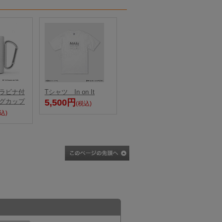
ラビナ付
Tシャツ In on It
グカップ
5,500円
(税込)
込)