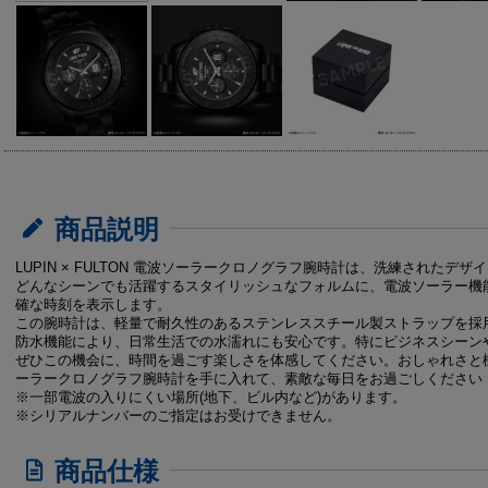
商品説明
LUPIN × FULTON 電波ソーラークロノグラフ腕時計は、洗練された
どんなシーンでも活躍するスタイリッシュなフォルムに、電波ソーラー機
確な時刻を表示します。
この腕時計は、軽量で耐久性のあるステンレススチール製ストラップを採
防水機能により、日常生活での水濡れにも安心です。特にビジネスシーン
ぜひこの機会に、時間を過ごす楽しさを体感してください。おしゃれさと機能性を
ーラークロノグラフ腕時計を手に入れて、素敵な毎日をお過ごしください
※一部電波の入りにくい場所(地下、ビル内など)があります。
※シリアルナンバーのご指定はお受けできません。
商品仕様