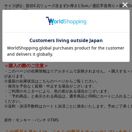
サイズ(約)：直径4.2(リューズ含まず)×厚さ1.5cm／適応手首周り＝最大22
重量(約)：175g
素材:ステンレススチール、牛皮、他
販売期間
◎お届け時期
ご注文完了から1週間程度
※注文状況、交通事情等により発送に遅れが出る場合がございます。
＜購入の際のご注意＞
・このページの在庫情報はリアルタイムで反映されません。＜購入する＞
があります。
※最新の在庫状況はこちらのページからご覧ください。
・発売を予告なく延期・中止する場合がございます。
・ご利用のモニターにより、色の差がある場合がございます。
・「予約商品」と表示される商品は、通常商品と同時にカートに入れるこ
ください。
※送料・決済手数料はカート１決済ごとに発生いたします。予めご了承く
原作：モンキー・パンチ ©TMS