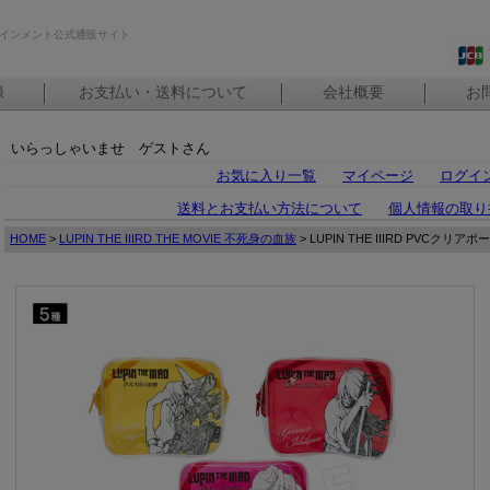
インメント公式通販サイト
録
お支払い・送料について
会社概要
お
いらっしゃいませ ゲストさん
お気に入り一覧
マイページ
ログイ
送料とお支払い方法について
個人情報の取り
HOME
>
LUPIN THE IIIRD THE MOVIE 不死身の血族
> LUPIN THE IIIRD PVCクリア