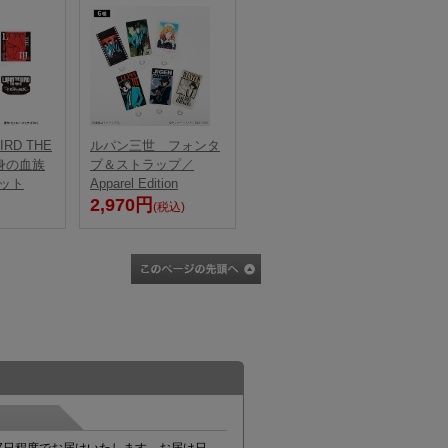
IIRD THE
ルパン三世 フォンタ
死身の血族
ブ＆ストラップ／
ット
Apparel Edition
2,970円
(税込)