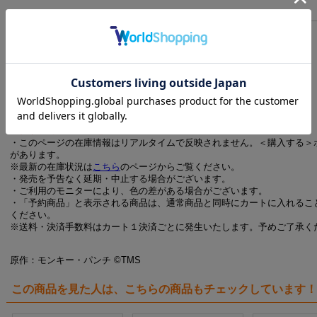
販売期間
◎販売期間
2025年12月5日(金)12:00～
◎お届け時期
ご注文完了から1週間程度
※注文状況、交通事情等により発送に遅れが出る場合がございます。
＜購入の際のご注意＞
・このページの在庫情報はリアルタイムで反映されません。＜購入する＞
があります。
※最新の在庫状況は
こちら
のページからご覧ください。
・発売を予告なく延期・中止する場合がございます。
・ご利用のモニターにより、色の差がある場合がございます。
・「予約商品」と表示される商品は、通常商品と同時にカートに入れるこ
ください。
※送料・決済手数料はカート１決済ごとに発生いたします。予めご了承く
原作：モンキー・パンチ ©TMS
この商品を見た人は、こちらの商品もチェックしています！