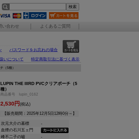
問い合わせ
よくあるご質問
ン
パスワードをお忘れの場合
扱いについて
特定商取引法に基づく表示
ポーチ（5種）
LUPIN THE IIIRD PVCクリアポーチ（5
種）
商品番号 lupin_0162
2,530円
(税込)
【販売期間：
2025年12月5日12時0分
～】
次元大介の墓標
-
血煙の石川五ェ門
峰不二子の嘘
-