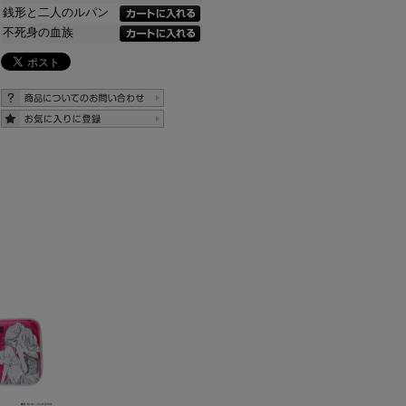
銭形と二人のルパン
不死身の血族