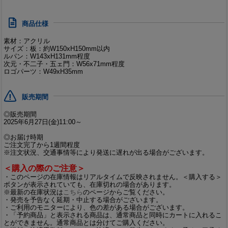
商品仕様
素材：アクリル
サイズ：板：約W150xH150mm以内
ルパン：W143xH131mm程度
次元・不二子・五ェ門：W56x71mm程度
ロゴパーツ：W49xH35mm
販売期間
◎販売期間
2025年6月27日(金)11:00～
◎お届け時期
ご注文完了から1週間程度
※注文状況、交通事情等により発送に遅れが出る場合がございます。
＜購入の際のご注意＞
・このページの在庫情報はリアルタイムで反映されません。＜購入する＞
ボタンが表示されていても、在庫切れの場合があります。
※最新の在庫状況は
こちら
のページからご覧ください。
・発売を予告なく延期・中止する場合がございます。
・ご利用のモニターにより、色の差がある場合がございます。
・「予約商品」と表示される商品は、通常商品と同時にカートに入れるこ
とができません。通常商品とは分けてご購入ください。