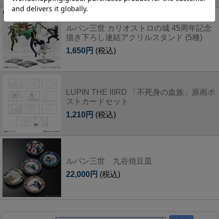
ルパン三世 カリオストロの城 45周年記念
描き下ろし連結アクリルスタンド (5種)
1,650円
(税込)
LUPIN THE IIIRD 「不死身の血族」原画ポ
ストカードセット
1,210円
(税込)
ルパン三世 九谷焼豆皿
22,000円
(税込)