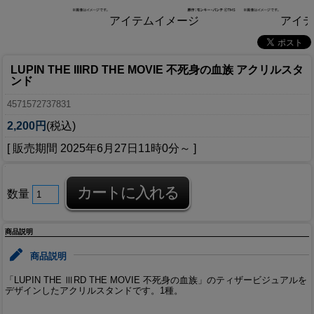
アイテムイメージ
アイテ
LUPIN THE IIIRD THE MOVIE 不死身の血族 アクリルスタ
ンド
4571572737831
2,200円
(税込)
[ 販売期間
2025年6月27日11時0分
～ ]
数量
商品説明
商品説明
「LUPIN THE ⅢRD THE MOVIE 不死身の血族」のティザービジュアルを
デザインしたアクリルスタンドです。1種。