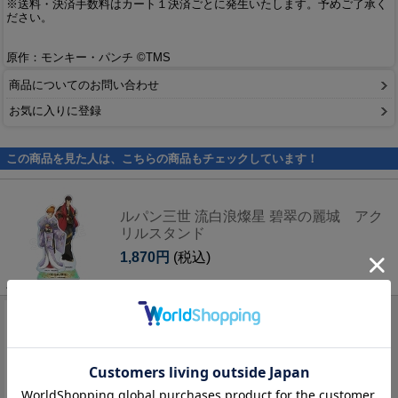
※送料・決済手数料はカート１決済ごとに発生いたします。予めご了承く
ださい。
原作：モンキー・パンチ ©TMS
商品についてのお問い合わせ
お気に入りに登録
この商品を見た人は、こちらの商品もチェックしています！
ルパン三世 流白浪燦星 碧翠の麗城 アク
リルスタンド
1,870円
(税込)
LUPIN THE IIIRD THE MOVIE 不死身の血
族 ポストカードセット
1,100円
(税込)