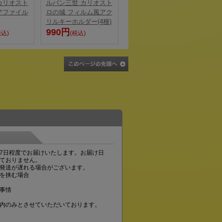
カリオスト
ルパン三世 カリオスト
アファイル
ロの城 フィルム風アク
リルキーホルダー(4種)
990円
税込)
(税込)