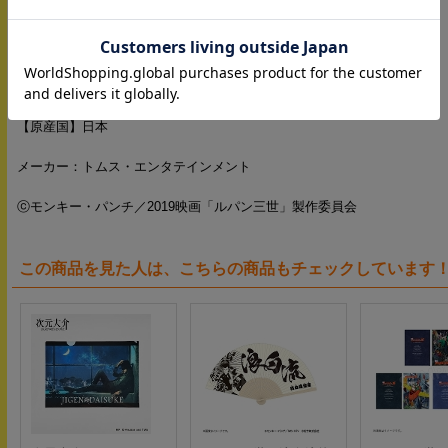
・
銭形
商品仕様：
【サイズ】A4
【素材】PET
【原産国】日本
メーカー：トムス・エンタテインメント
ⓒモンキー・パンチ／2019映画「ルパン三世」製作委員会
この商品を見た人は、こちらの商品もチェックしています