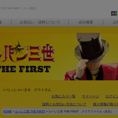
世 THE FIRST」グッズ販売
録
お支払い・送料について
会社概要
お
いらっしゃいませ ゲストさん
お気に入り一覧
マイページ
ログイ
送料とお支払い方法について
個人情報の取り
HOME
>
ルパン三世 THE FIRST
> ルパン三世 THE FIRST クリアファイル（次元）