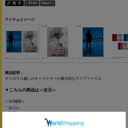
アイテムイメージ
商品説明：
すりガラス越しのキャラクターが魅力的なクリアファイル
▼こちらの商品は＜次元＞
＜全5種類＞
・
ルパン
・
次元
・
五ェ門
・
不二子