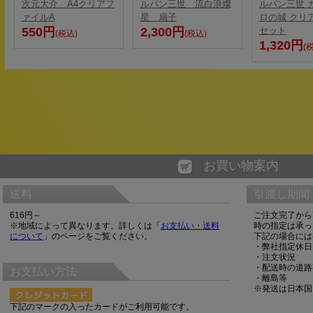
次元大介 A4クリアフ
ルパン三世 流白浪燦
ルパン三世 
ァイルA
星 扇子
ロの城 クリ
550円
2,300円
セット
(税込)
(税込)
1,320円
(