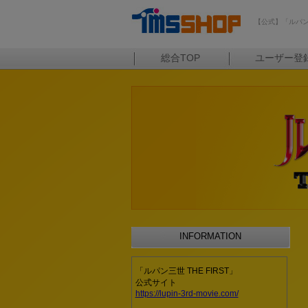
【公式】「ルパン三
総合TOP
ユーザー登
INFORMATION
「ルパン三世 THE FIRST」
公式サイト
https://lupin-3rd-movie.com/