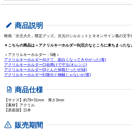
商品説明
映画「次元大介」限定グッズ。次元のシルエットとネオンサイン風の文字
▼こちらの商品は＜アクリルキーホルダーB(厄介なところに来ちまったなぁ
＜アクリルキーホルダー：5種＞
アクリルキーホルダーA(さて、面白くなってきやがった/青)
アクリルキーホルダーC(命懸けで守る/オレンジ)
アクリルキーホルダーD(とんだ休暇だったぜ/緑)
アクリルキーホルダーE(随分と物騒じゃないか/黄)
商品仕様
【サイズ】約79×31mm 厚さ3mm
【素材】アクリル
【原産国】日本
販売期間