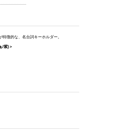
が特徴的な、名台詞キーホルダー。
/紫)＞