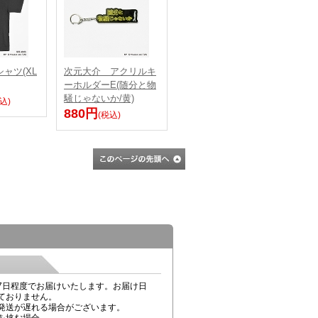
ャツ(XL
次元大介 アクリルキ
ーホルダーE(随分と物
騒じゃないか/黄)
込)
880円
(税込)