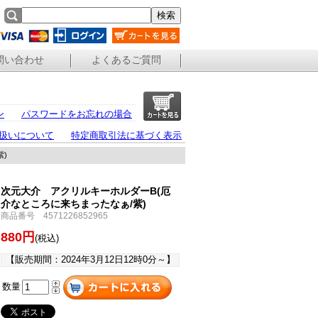
問い合わせ
よくあるご質問
ン
パスワードをお忘れの場合
扱いについて
特定商取引法に基づく表示
)
次元大介 アクリルキーホルダーB(厄
介なところに来ちまったなぁ/紫)
商品番号 4571226852965
880円
(税込)
【販売期間：
2024年3月12日12時0分
～】
数量