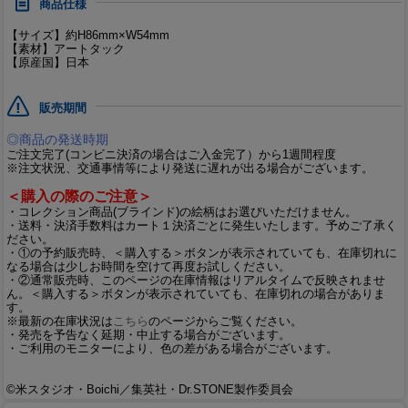
商品仕様
【サイズ】約H86mm×W54mm
【素材】アートタック
【原産国】日本
販売期間
◎商品の発送時期
ご注文完了(コンビニ決済の場合はご入金完了）から1週間程度
※注文状況、交通事情等により発送に遅れが出る場合がございます。
＜購入の際のご注意＞
・コレクション商品(ブラインド)の絵柄はお選びいただけません。
・送料・決済手数料はカート１決済ごとに発生いたします。予めご了承く
ださい。
・①の予約販売時、＜購入する＞ボタンが表示されていても、在庫切れに
なる場合は少しお時間を空けて再度お試しください。
・②通常販売時、このページの在庫情報はリアルタイムで反映されませ
ん。＜購入する＞ボタンが表示されていても、在庫切れの場合がありま
す。
※最新の在庫状況は
こちら
のページからご覧ください。
・発売を予告なく延期・中止する場合がございます。
・ご利用のモニターにより、色の差がある場合がございます。
©米スタジオ・Boichi／集英社・Dr.STONE製作委員会