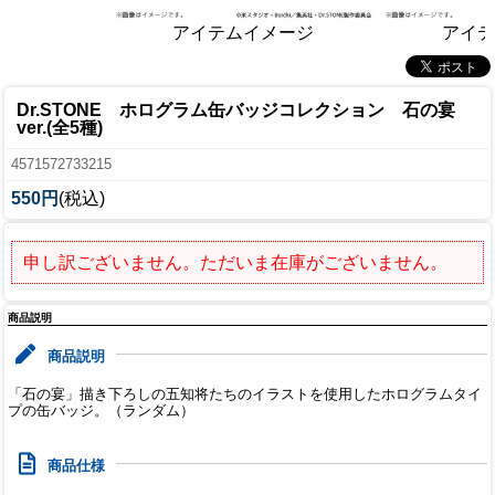
アイテムイメージ
アイテ
Dr.STONE ホログラム缶バッジコレクション 石の宴
ver.(全5種)
4571572733215
550円
(税込)
申し訳ございません。ただいま在庫がございません。
商品説明
商品説明
「石の宴」描き下ろしの五知将たちのイラストを使用したホログラムタイ
プの缶バッジ。（ランダム）
商品仕様