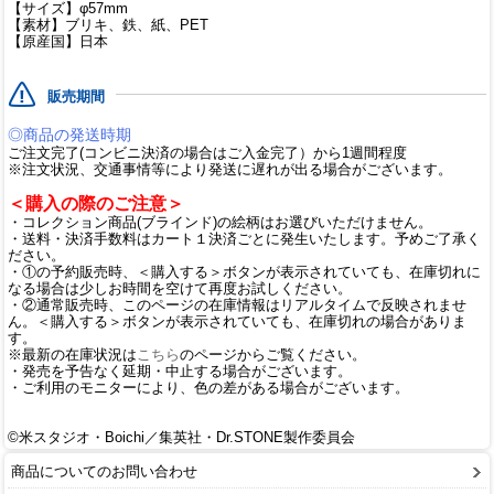
【サイズ】φ57mm
【素材】ブリキ、鉄、紙、PET
【原産国】日本
販売期間
◎商品の発送時期
ご注文完了(コンビニ決済の場合はご入金完了）から1週間程度
※注文状況、交通事情等により発送に遅れが出る場合がございます。
＜購入の際のご注意＞
・コレクション商品(ブラインド)の絵柄はお選びいただけません。
・送料・決済手数料はカート１決済ごとに発生いたします。予めご了承く
ださい。
・①の予約販売時、＜購入する＞ボタンが表示されていても、在庫切れに
なる場合は少しお時間を空けて再度お試しください。
・②通常販売時、このページの在庫情報はリアルタイムで反映されませ
ん。＜購入する＞ボタンが表示されていても、在庫切れの場合がありま
す。
※最新の在庫状況は
こちら
のページからご覧ください。
・発売を予告なく延期・中止する場合がございます。
・ご利用のモニターにより、色の差がある場合がございます。
©米スタジオ・Boichi／集英社・Dr.STONE製作委員会
商品についてのお問い合わせ