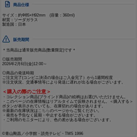
商品仕様
サイズ：約Φ85×H92mm (容量：360ml)
材質：ソーダガラス
製造国：日本
販売期間
＊当商品は通常販売商品(数量限定)です＊
◎販売期間
2026年2月6日(金)12:00～
◎商品の発送時期
ご注文完了(コンビニ決済の場合はご入金完了）から1週間程度
※注文状況、交通事情等により発送に遅れが出る場合がございます。
＜購入の際のご注意＞
・コレクション商品(ブラインド商品)の絵柄はお選びいただけません。
・このページの在庫情報はリアルタイムで反映されません。＜購入する＞
ボタンが表示されていても、在庫切れの場合があります。
※最新の在庫状況は
こちら
のページからご覧ください。
・発売を予告なく延期・中止する場合がございます。
・ご利用のモニターにより、色の差がある場合がございます。
©青山剛昌／小学館・読売テレビ・TMS 1996