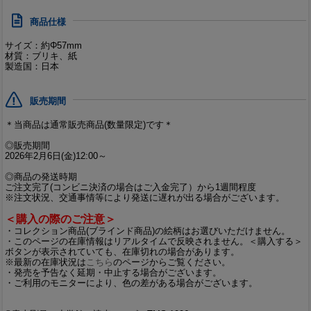
商品仕様
サイズ：約Φ57mm
材質：ブリキ、紙
製造国：日本
販売期間
＊当商品は通常販売商品(数量限定)です＊
◎販売期間
2026年2月6日(金)12:00～
◎商品の発送時期
ご注文完了(コンビニ決済の場合はご入金完了）から1週間程度
※注文状況、交通事情等により発送に遅れが出る場合がございます。
＜購入の際のご注意＞
・コレクション商品(ブラインド商品)の絵柄はお選びいただけません。
・このページの在庫情報はリアルタイムで反映されません。＜購入する＞
ボタンが表示されていても、在庫切れの場合があります。
※最新の在庫状況は
こちら
のページからご覧ください。
・発売を予告なく延期・中止する場合がございます。
・ご利用のモニターにより、色の差がある場合がございます。