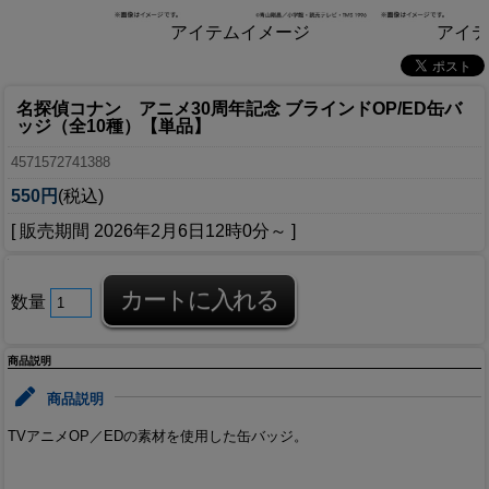
アイテムイメージ
アイテ
名探偵コナン アニメ30周年記念 ブラインドOP/ED缶バ
ッジ（全10種）【単品】
4571572741388
550円
(税込)
[ 販売期間
2026年2月6日12時0分
～ ]
数量
商品説明
商品説明
TVアニメOP／EDの素材を使用した缶バッジ。