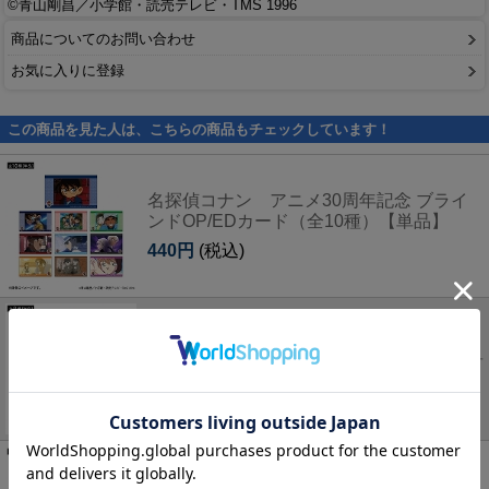
©青山剛昌／小学館・読売テレビ・TMS 1996
商品についてのお問い合わせ
お気に入りに登録
この商品を見た人は、こちらの商品もチェックしています！
名探偵コナン アニメ30周年記念 ブライ
ンドOP/EDカード（全10種）【単品】
440円
(税込)
名探偵コナン アニメ30周年記念 ブライ
ンドデフォルメBIG缶バッジ（全8種）【単
品】
660円
(税込)
名探偵コナン アニメ30周年記念 フレー