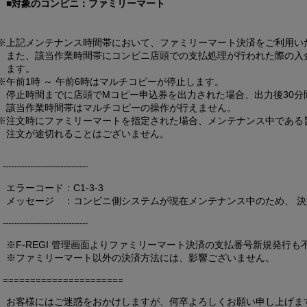
■対象のコンビニ：ファミリーマート
※上記メンテナンス時間帯において、ファミリーマート決済をご利用い
また、該当作業時間帯にコンビニ店頭での支払処理が行われた際の入
ます。
※午前1時 ～ 午前6時はマルチコピーが停止します。
停止時間までに店頭でMコピー申込券を出力された場合、出力後30分
該当作業時間帯はマルチコピーの操作が行えません。
※注文時にファミリーマートを指定された場合、メンテナンス中である
注文が途切れることはございません。
-------------------------------
エラーコード：C1-3-3
メッセージ ：コンビニ側システムが現在メンテナンス中のため、 
-------------------------------
※F-REGI 管理画面よりファミリーマート決済の支払番号新規発行も
※ファミリーマート以外の決済方法には、影響ございません。
======================
お客様にはご迷惑をおかけしますが、何卒よろしくお願い申し上げま