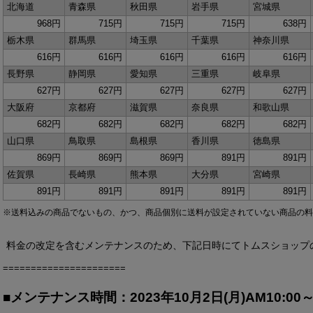
北海道
青森県
秋田県
岩手県
宮城県
968円
715円
715円
715円
638円
栃木県
群馬県
埼玉県
千葉県
神奈川県
616円
616円
616円
616円
616円
長野県
静岡県
愛知県
三重県
岐阜県
627円
627円
627円
627円
627円
大阪府
京都府
滋賀県
奈良県
和歌山県
682円
682円
682円
682円
682円
山口県
鳥取県
島根県
香川県
徳島県
869円
869円
869円
891円
891円
佐賀県
長崎県
熊本県
大分県
宮崎県
891円
891円
891円
891円
891円
※送料込みの商品でないもの、かつ、商品個別に送料が設定されていない商品の料
料金の改定を含むメンテナンスのため、下記日時にてトムスショップ
======================
■メンテナンス時間：2023年10月2日(月)AM10:00～