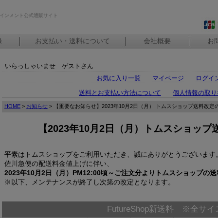
インメント公式通販サイト
録
お支払い・送料について
会社概要
お
いらっしゃいませ ゲストさん
お気に入り一覧
マイページ
ログイ
送料とお支払い方法について
個人情報の取り
HOME
>
お知らせ
> 【重要なお知らせ】2023年10月2日（月） トムスショップ送料改定
【2023年10月2日（月）トムスショッ
平素はトムスショップをご利用いただき、誠にありがとうございます
佐川急便の配送料金値上げに伴い、
2023年10月2日（月）PM12:00頃～ご注文分よりトムスショップ
※以下、メンテナンスが終了し次第の改定となります。
FutureShop新送料 ※全サ