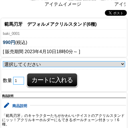
アイテ
アイテムイメージ
範馬刃牙 デフォルメアクリルスタンド(6種)
baki_0001
990円
(税込)
[ 販売期間
2023年4月10日18時0分
～ ]
数量
商品説明
商品説明
「範馬刃牙」のキャラクターたちがかわいいテイストのアクリルスタンド
にッッ！アクリルキーホルダーにもできるボールチェーン付きッッ！6
種。