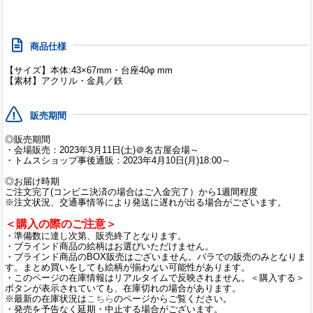
商品仕様
【サイズ】本体:43×67mm・台座40φ mm
【素材】アクリル・金具／鉄
販売期間
◎販売期間
・会場販売：2023年3月11日(土)＠名古屋会場～
・トムスショップ事後通販：2023年4月10日(月)18:00～
◎お届け時期
ご注文完了(コンビニ決済の場合はご入金完了）から1週間程度
※注文状況、交通事情等により発送に遅れが出る場合がございます。
＜購入の際のご注意＞
・準備数に達し次第、販売終了となります。
・ブラインド商品の絵柄はお選びいただけません。
・ブラインド商品のBOX販売はございません。バラでの販売のみとなりま
す。まとめ買いをしても絵柄が揃わない可能性があります。
・このページの在庫情報はリアルタイムで反映されません。＜購入する＞
ボタンが表示されていても、在庫切れの場合があります。
※最新の在庫状況は
こちら
のページからご覧ください。
・発売を予告なく延期・中止する場合がございます。