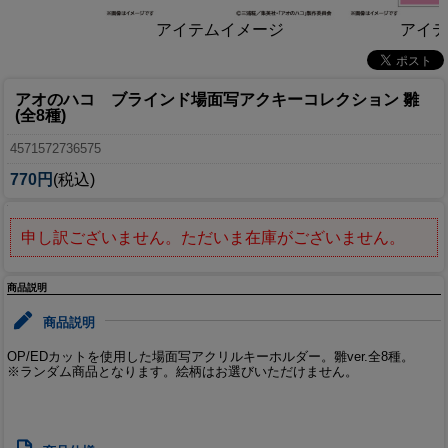
アイテムイメージ
アイテ
アオのハコ ブラインド場面写アクキーコレクション 雛
(全8種)
4571572736575
770円
(税込)
申し訳ございません。ただいま在庫がございません。
商品説明
商品説明
OP/EDカットを使用した場面写アクリルキーホルダー。雛ver.全8種。
※ランダム商品となります。絵柄はお選びいただけません。