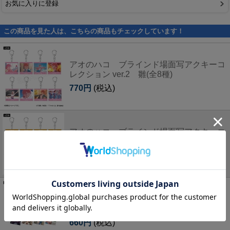
お気に入りに登録
この商品を見た人は、こちらの商品もチェックしています！
アオのハコ ブラインド場面写アクキーコ
レクション ver.2 雛(全8種)
770円
(税込)
アオのハコ ブラインド場面写アクキーコ
レクション ver.2 千夏(全8種)
770円
(税込)
アオのハコ 雛-1グランプリ ブラインドア
クリルチャーム A/B/C(各全14種)【単品】
660円
(税込)