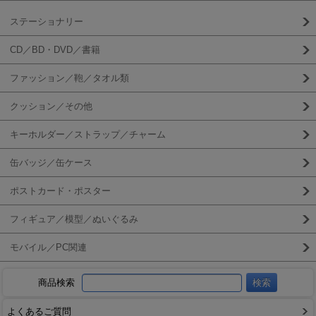
ステーショナリー
CD／BD・DVD／書籍
ファッション／鞄／タオル類
クッション／その他
キーホルダー／ストラップ／チャーム
缶バッジ／缶ケース
ポストカード・ポスター
フィギュア／模型／ぬいぐるみ
モバイル／PC関連
商品検索
よくあるご質問