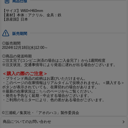
商品仕様
【サイズ】W60×H60mm
【素材】本体：アクリル、金具：鉄
【原産国】日本
販売期間
◎販売期間
2024年12月18日(水)12:00～
◎商品の発送時期
ご注文完了(コンビニ決済の場合はご入金完了）から1週間程度
※注文状況、交通事情等により発送に遅れが出る場合がございます。
＜購入の際のご注意＞
・ブラインド商品の絵柄はお選びいただけません。
・このページの在庫情報はリアルタイムで反映されません。＜購入する＞
ボタンが表示されていても、在庫切れの場合があります。
※最新の在庫状況は
こちら
のページからご覧ください。
・発売を予告なく延期・中止する場合がございます。
・ご利用のモニターにより、色の差がある場合がございます。
©三浦糀／集英社・「アオのハコ」製作委員会
商品についてのお問い合わせ