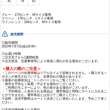
XL
78
61
グレー：173センチ、Mサイズ着用
グリーン：176センチ、Lサイズ着用
ワインレッド：169センチ、Mサイズ着用
販売期間
◎販売期間
2023年7月7日(金)18:00～
◎お届け時期
ご注文完了から1週間程度
※注文状況、交通事情等により発送に遅れが出る場合がございます。
＜購入の際のご注意＞
・このページの在庫情報はリアルタイムで反映されません。＜購入する＞
ボタンが表示されていても、在庫切れの場合があります。
※最新の在庫状況は
こちら
のページからご覧ください。
・発売を予告なく延期・中止する場合がございます。
・ご利用のモニターにより、色の差がある場合がございます。
・「予約商品」と表示される商品は、通常商品と同時にカートに入れるこ
とができません。通常商品とは分けてご購入ください。
※送料・決済手数料はカート１決済ごとに発生いたします。予めご了承く
ださい。
◎不良交換対象となる商品