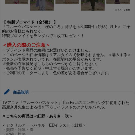
【 特製ブロマイド（全5種） 】
「フルーツバスケット 桜のころ」商品を＜3,300円（税込）以上＞ ご予
約のお客様にもれなく、
特製ブロマイドをランダムで１枚プレゼント！
＜購入の際のご注意＞
・ブラインド商品の絵柄はお選びいただけません。
・このページの在庫情報はリアルタイムで反映されません。＜購入する＞
ボタンが表示されていても、在庫切れの場合があります。
※最新の在庫状況は
こちら
のページからご覧ください。
・発売を予告なく延期・中止する場合がございます。
・ご利用のモニターにより、色の差がある場合がございます。
商品説明
TVアニメ「フルーツバスケット」The Finalのエンディングに使用された
高屋奈月先生による描き下ろしイラストのアクリルパネル。
▼こちらの商品は＜紅野・ありさ・咲＞
＜アクリルアートパネル EDイラスト：11種＞
・
楽羅・利津・満
・
杞紗・燈路