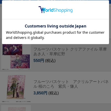
この商品を見た人は、こちらの商品もチェックしています！
フルーツバスケット アクリルアートパネ
ル EDイラスト 楽羅・利津・満
3,850円
(税込)
フルーツバスケット クリアファイル 草摩
あき人・草摩紅野
550円
(税込)
フルーツバスケット アクリルアートパネ
ル 桜のころ 紫呉・慊人
3,850円
(税込)