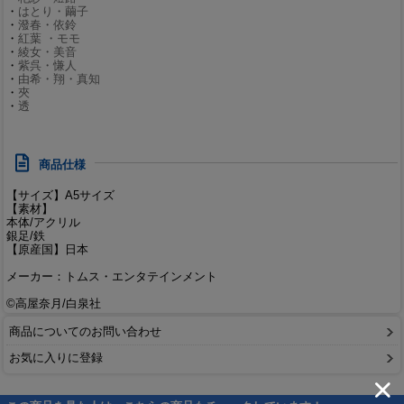
・
はとり・繭子
・
潑春・依鈴
・
紅葉 ・モモ
・
綾女・美音
・
紫呉・慊人
・
由希・翔・真知
・
夾
・
透
商品仕様
【サイズ】A5サイズ
【素材】
本体/アクリル
銀足/鉄
【原産国】日本
メーカー：トムス・エンタテインメント
©高屋奈月/白泉社
商品についてのお問い合わせ
お気に入りに登録