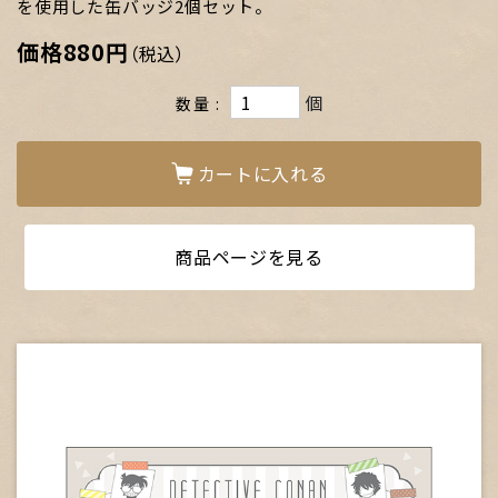
を使用した缶バッジ2個セット。
価格
880円
（税込）
個
数量
カートに入れる
商品ページを見る