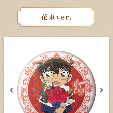
次に送る
次に