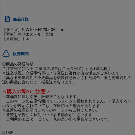
商品仕様
【サイズ】約W100×H120×D80mm
【素材】ポリエステル、真鍮
【原産国】中国
販売期間
◎商品の発送時期
ご注文完了(コンビニ決済の場合はご入金完了）から1週間程度
※注文状況、交通事情等により発送に遅れが出る場合がございます。
※異なる発送時期の予約商品を複数併せ買いされた場合、最も発送時期の
遅い商品に合わせて一括発送となります。
＜購入の際のご注意＞
・準備数に達し次第、販売終了となります。
・このページの在庫情報はリアルタイムで反映されません。＜購入する＞
ボタンが表示されていても、在庫切れの場合があります。
※最新の在庫状況は
こちら
のページからご覧ください。
・発売を予告なく延期・中止する場合がございます。
・ご利用のモニターにより、色の差がある場合がございます。
©TMS