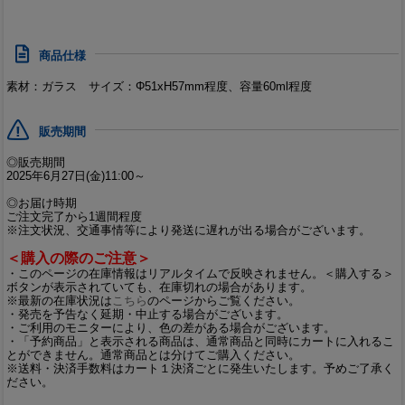
商品仕様
素材：ガラス サイズ：Φ51xH57mm程度、容量60ml程度
販売期間
◎販売期間
2025年6月27日(金)11:00～
◎お届け時期
ご注文完了から1週間程度
※注文状況、交通事情等により発送に遅れが出る場合がございます。
＜購入の際のご注意＞
・このページの在庫情報はリアルタイムで反映されません。＜購入する＞
ボタンが表示されていても、在庫切れの場合があります。
※最新の在庫状況は
こちら
のページからご覧ください。
・発売を予告なく延期・中止する場合がございます。
・ご利用のモニターにより、色の差がある場合がございます。
・「予約商品」と表示される商品は、通常商品と同時にカートに入れるこ
とができません。通常商品とは分けてご購入ください。
※送料・決済手数料はカート１決済ごとに発生いたします。予めご了承く
ださい。