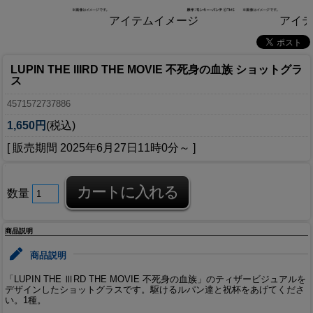
アイテムイメージ
アイテ
LUPIN THE IIIRD THE MOVIE 不死身の血族 ショットグラ
ス
4571572737886
1,650円
(税込)
[ 販売期間
2025年6月27日11時0分
～ ]
数量
商品説明
商品説明
「LUPIN THE ⅢRD THE MOVIE 不死身の血族」のティザービジュアルを
デザインしたショットグラスです。駆けるルパン達と祝杯をあげてくださ
い。1種。