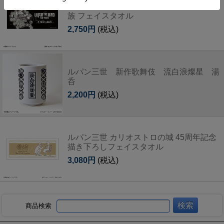
LUPIN THE IIIRD THE MOVIE 不死身の血
族 フェイスタオル
2,750円
(税込)
ルパン三世 新作歌舞伎 流白浪燦星 湯
呑
2,200円
(税込)
ルパン三世 カリオストロの城 45周年記念
描き下ろしフェイスタオル
3,080円
(税込)
商品検索